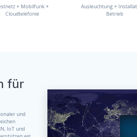
estnetz + Mobilfunk +
Ausleuchtung + Installat
Cloudtelefonie
Betrieb
 für
ionaler und
reichen
N, IoT und
erstützen wir