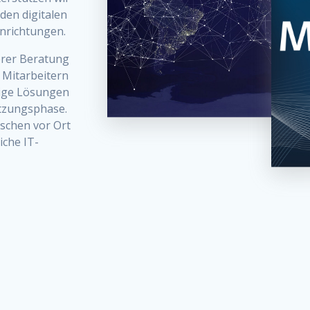
den digitalen
nrichtungen.
erer Beratung
 Mitarbeitern
ige Lösungen
etzungsphase.
nschen vor Ort
iche IT-