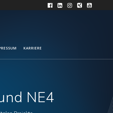
PRESSUM
KARRIERE
r und NE4