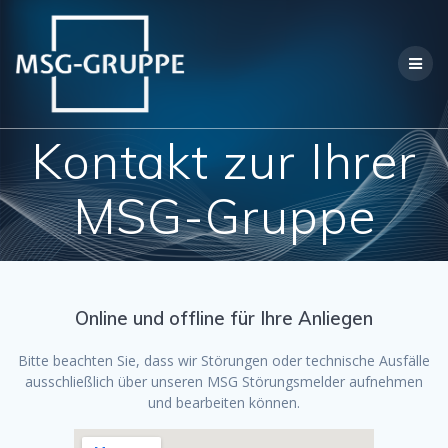
Zum
Inhalt
springen
Kontakt zur Ihrer
MSG-Gruppe
Online und offline für Ihre Anliegen
Bitte beachten Sie, dass wir Störungen oder technische Ausfälle
ausschließlich über unseren MSG Störungsmelder aufnehmen
und bearbeiten können.