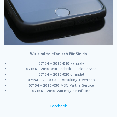
Wir sind telefonisch für Sie da
07154 – 2010-010
Zentrale
07154 – 2010-010
Technik + Field Service
07154 – 2010-020
omnidat
07154 – 2010-030
Consulting + Vertrieb
07154 – 2010-030
MSG PartnerService
07154 – 2010-240
msg-air Infoline
Facebook